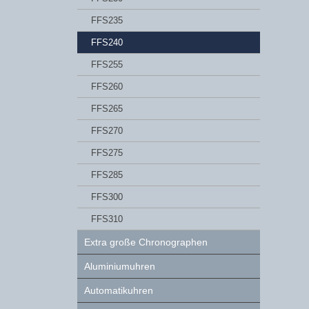
FFS235
FFS240
FFS255
FFS260
FFS265
FFS270
FFS275
FFS285
FFS300
FFS310
Extra große Chronographen
Aluminiumuhren
Automatikuhren