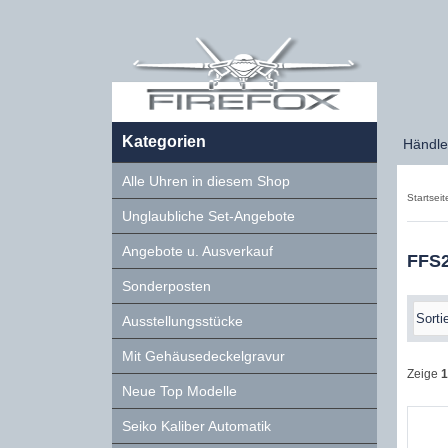
Kategorien
Händle
Alle Uhren in diesem Shop
Startseit
Unglaubliche Set-Angebote
Angebote u. Ausverkauf
FFS
Sonderposten
Ausstellungsstücke
Mit Gehäusedeckelgravur
Zeige
1
Neue Top Modelle
Seiko Kaliber Automatik