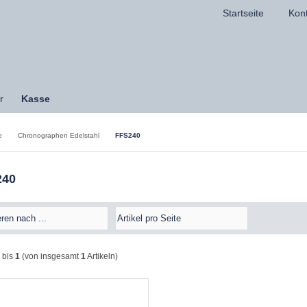
Startseite
Kon
r
Kasse
e
Chronographen Edelstahl
FFS240
240
bis
1
(von insgesamt
1
Artikeln)