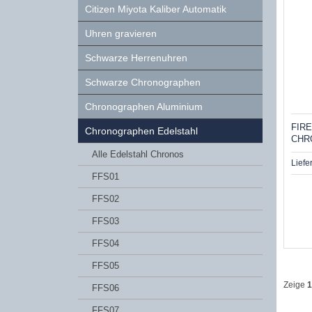
Citizen Miyota Kaliber Automatik
Uhren gravieren
Schwarze Herrenuhren
Schwarze Chronographen
Chronographen Aluminium
FIR
Chronographen Edelstahl
CHR
Alle Edelstahl Chronos
Liefe
FFS01
FFS02
FFS03
FFS04
FFS05
Zeige
1
FFS06
FFS07