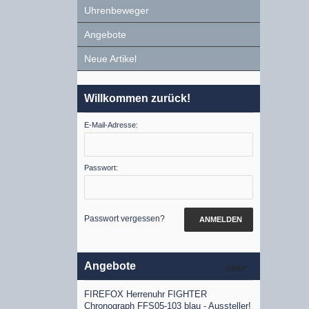
Uhrenbeweger
Angebote
Neue Artikel
Willkommen zurück!
E-Mail-Adresse:
Passwort:
Passwort vergessen?
ANMELDEN
Angebote
mehr
»
FIREFOX Herrenuhr FIGHTER
Chronograph FFS05-103 blau - Aussteller!