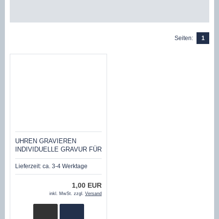
Seiten:
1
UHREN GRAVIEREN
INDIVIDUELLE GRAVUR FÜR
EINE FIREFOX HERREN
DAMEN UHR
Lieferzeit:
ca. 3-4 Werktage
1,00 EUR
inkl. MwSt. zzgl.
Versand