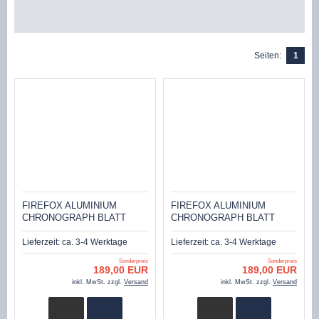
Seiten:
1
FIREFOX ALUMINIUM
FIREFOX ALUMINIUM
CHRONOGRAPH BLATT
CHRONOGRAPH BLATT
WEISS FFA01-101
SCHWARZ FFA01-102
Lieferzeit:
ca. 3-4 Werktage
Lieferzeit:
ca. 3-4 Werktage
Sonderpreis
Sonderpreis
189,00 EUR
189,00 EUR
inkl. MwSt. zzgl.
Versand
inkl. MwSt. zzgl.
Versand