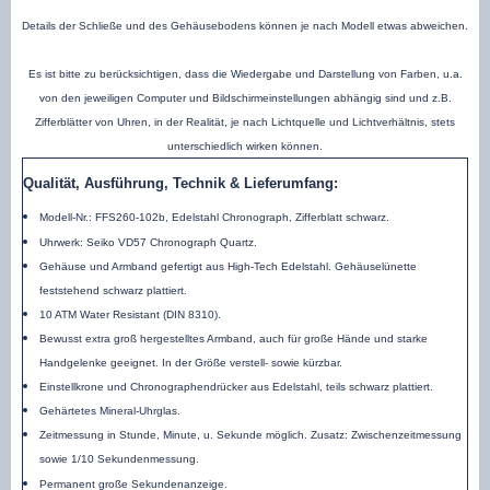
Details der Schließe und des Gehäusebodens können je nach Modell etwas abweichen.
Es ist bitte zu berücksichtigen, dass die Wiedergabe und Darstellung von Farben, u.a.
von den jeweiligen Computer und Bildschirmeinstellungen abhängig sind und z.B.
Zifferblätter von Uhren, in der Realität, je nach Lichtquelle und Lichtverhältnis, stets
unterschiedlich wirken können.
Qualität, Ausführung, Technik & Lieferumfang:
Modell-Nr.: FFS260-102b, Edelstahl Chronograph, Zifferblatt schwarz.
Uhrwerk: Seiko VD57 Chronograph Quartz.
Gehäuse und Armband gefertigt aus High-Tech Edelstahl. Gehäuselünette
feststehend schwarz plattiert.
10 ATM Water Resistant (DIN 8310).
Bewusst extra groß hergestelltes Armband, auch für große Hände und starke
Handgelenke geeignet. In der Größe verstell- sowie kürzbar.
Einstellkrone und Chronographendrücker aus Edelstahl, teils schwarz plattiert.
Gehärtetes Mineral-Uhrglas.
Zeitmessung in Stunde, Minute, u. Sekunde möglich. Zusatz: Zwischenzeitmessung
sowie 1/10 Sekundenmessung.
Permanent große Sekundenanzeige.