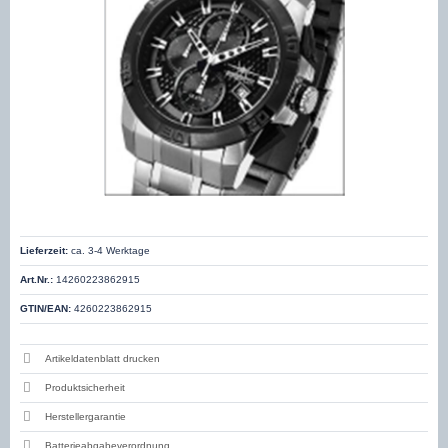
Lieferzeit:
ca. 3-4 Werktage
Art.Nr.:
14260223862915
GTIN/EAN:
4260223862915
Artikeldatenblatt drucken
Produktsicherheit
Herstellergarantie
Batterieabgabeverordnung