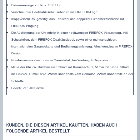
Datumsanzeige auf Pos. 4:00 Uhr.
Verschraubter Edelstahl-Gehäuseboden mit FIREFOX-Logo.
Klappverschluss, gefertigt aus Edelstahl und doppelter Sicherheitsschließe mit
FIREFOX-Prägung.
Die Auslieferung der Uhr erfolgt in einer hochwertigen FIREFOX-Verpackung, inkl.
Schutzfolien, dem FIREFOX-Qualitätssiegel, sowie einer mehrsprachigen,
internationalen Garantiekarte und Bedienungsanleitung. Alles komplett im FIREFOX-
Design.
Rundumservice durch uns im Garantiefall, bei Wartung & Reparatur.
Maße der Uhr, ca. Durchmesser: 50mm mit Kronenschutz, 51mm mit Krone, 50mm
mit Drücker, 13mm Dicke, 25mm Bandanstoß am Gehäuse, 22mm Bandbreite an der
Schließe
.
Gewicht, ca.: 200 Gramm.
KUNDEN, DIE DIESEN ARTIKEL KAUFTEN, HABEN AUCH
FOLGENDE ARTIKEL BESTELLT: