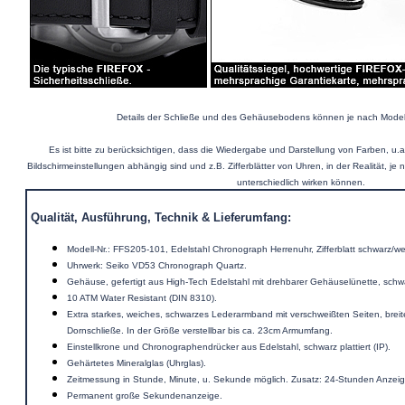
Details der Schließe und des Gehäusebodens können je nach Model
Es ist bitte zu berücksichtigen, dass die Wiedergabe und Darstellung von Farben, u.
Bildschirmeinstellungen abhängig sind und z.B. Zifferblätter von Uhren, in der Realität, je n
unterschiedlich wirken können.
Qualität, Ausführung, Technik & Lieferumfang:
Modell-Nr.: FFS205-101, Edelstahl Chronograph Herrenuhr, Zifferblatt schwarz/we
Uhrwerk: Seiko VD53 Chronograph Quartz.
Gehäuse, gefertigt aus High-Tech Edelstahl mit drehbarer Gehäuselünette, schwarz
10 ATM Water Resistant (DIN 8310).
Extra starkes, weiches, schwarzes Lederarmband mit verschweißten Seiten, breit
Dornschließe. In der Größe verstellbar bis ca. 23cm Armumfang.
Einstellkrone und Chronographendrücker aus Edelstahl, schwarz plattiert (IP).
Gehärtetes Mineralglas (Uhrglas)
.
Zeitmessung in Stunde, Minute, u. Sekunde möglich. Zusatz:
24-Stunden Anzei
Permanent große Sekundenanzeige.