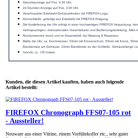
Datumsanzeige auf Pos. 4:30 Uhr.
24-Stunden Anzeige auf Pos. 3:00 Uhr.
Verschraubter Edelstahl-Gehäuseboden mit FIREFOX-Logo.
Dornschließe, gefertigt aus Edelstahl mit FIREFOX-Prägung.
Die Auslieferung der Uhr erfolgt in einer hochwertigen FIREFOX-Verpackung, de
mehrsprachigen, internationalen Garantiekarte und Bedienungsanleitung. Alles
Rundumservice durch uns im Garantiefall, bei Wartung & Reparatur.
Maße der Uhr, ca. Durchmesser: 53mm mit Kronenschutz, 55mm mit Krone, 50m
Bandansatz am Gehäuse, 24mm Bandbreite an der Schließe.
Gehäuselänge ca
Gewicht, ca.: 130 Gramm.
Kunden, die diesen Artikel kauften, haben auch folgende
Artikel bestellt:
FIREFOX Chronograph FFS07-105 rot
- Aussteller!
Neuware aus einer Vitrine, einem Vorführkoffer etc., sehr guter