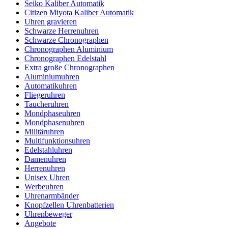
Seiko Kaliber Automatik
Citizen Miyota Kaliber Automatik
Uhren gravieren
Schwarze Herrenuhren
Schwarze Chronographen
Chronographen Aluminium
Chronographen Edelstahl
Extra große Chronographen
Aluminiumuhren
Automatikuhren
Fliegeruhren
Taucheruhren
Mondphaseuhren
Mondphasenuhren
Militäruhren
Multifunktionsuhren
Edelstahluhren
Damenuhren
Herrenuhren
Unisex Uhren
Werbeuhren
Uhrenarmbänder
Knopfzellen Uhrenbatterien
Uhrenbeweger
Angebote