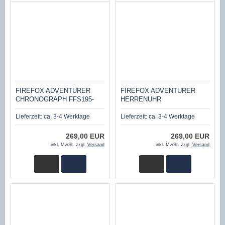
FIREFOX ADVENTURER
FIREFOX ADVENTURER
CHRONOGRAPH FFS195-
HERRENUHR
102A SCHWARZ/ROSEGOLD
CHRONOGRAPH FFS195-
102B
Lieferzeit:
ca. 3-4 Werktage
Lieferzeit:
ca. 3-4 Werktage
SCHWARZ/ROSEVERGOLDET
269,00 EUR
269,00 EUR
inkl. MwSt. zzgl.
Versand
inkl. MwSt. zzgl.
Versand