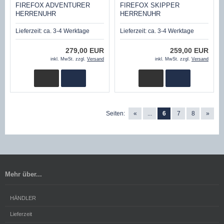
FIREFOX ADVENTURER
FIREFOX SKIPPER
HERRENUHR
HERRENUHR
CHRONOGRAPH FFS195-120
CHRONOGRAPH FFS285-102
SILBER/BLAU
SCHWARZBRAUN 10 ATM
Lieferzeit:
ca. 3-4 Werktage
Lieferzeit:
ca. 3-4 Werktage
279,00 EUR
259,00 EUR
inkl. MwSt. zzgl.
Versand
inkl. MwSt. zzgl.
Versand
Seiten:
«
...
6
7
8
»
Mehr über...
HÄNDLER
Lieferzeit