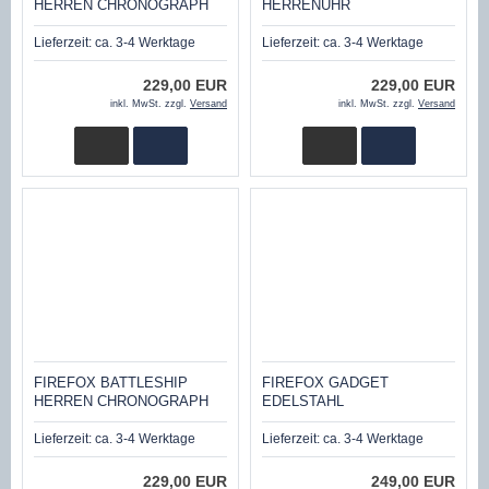
HERREN CHRONOGRAPH
HERRENUHR
FFS22-108 SCHWARZ/GELB
CHRONOGRAPH FFS22-110
SCHWARZ/BEIGE
Lieferzeit:
ca. 3-4 Werktage
Lieferzeit:
ca. 3-4 Werktage
229,00 EUR
229,00 EUR
inkl. MwSt. zzgl.
Versand
inkl. MwSt. zzgl.
Versand
FIREFOX BATTLESHIP
FIREFOX GADGET
HERREN CHRONOGRAPH
EDELSTAHL
FFS22-115 SCHWARZ/GRÜN
CHRONOGRAPH FFS190-108
SCHWARZ/GELB
Lieferzeit:
ca. 3-4 Werktage
Lieferzeit:
ca. 3-4 Werktage
229,00 EUR
249,00 EUR