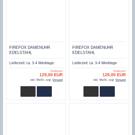
FIREFOX DAMENUHR
FIREFOX DAMENUHR
EDELSTAHL
EDELSTAHL
ZIRKONIASTEINE FFS178-
ZIRKONIASTEINE FFS178-
102 SUNRAY SCHWARZ
103 SUNRAY BLAU
Lieferzeit:
ca. 3-4 Werktage
Lieferzeit:
ca. 3-4 Werktage
Sonderpreis
Sonderpreis
129,00 EUR
129,00 EUR
inkl. MwSt. zzgl.
Versand
inkl. MwSt. zzgl.
Versand