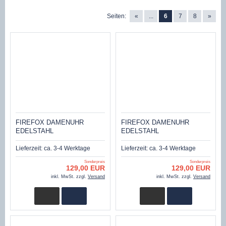
Seiten:
«
...
6
7
8
»
FIREFOX DAMENUHR
FIREFOX DAMENUHR
EDELSTAHL
EDELSTAHL
CHRONOGRAPH
CHRONOGRAPH
ZIRKONIASTEINE FFS177-
ZIRKONIASTEINE FFS177-
Lieferzeit:
ca. 3-4 Werktage
Lieferzeit:
ca. 3-4 Werktage
102 SCHWARZ
103 BLAU
Sonderpreis
Sonderpreis
129,00 EUR
129,00 EUR
inkl. MwSt. zzgl.
Versand
inkl. MwSt. zzgl.
Versand