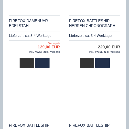
FIREFOX DAMENUHR
FIREFOX BATTLESHIP
EDELSTAHL
HERREN CHRONOGRAPH
ZIRKONIASTEINE FFS178-
FFS22-105 SCHWARZ/ROT
104 SUNRAY SILBER
Lieferzeit:
ca. 3-4 Werktage
Lieferzeit:
ca. 3-4 Werktage
Sonderpreis
129,00 EUR
229,00 EUR
inkl. MwSt. zzgl.
Versand
inkl. MwSt. zzgl.
Versand
FIREFOX BATTLESHIP
FIREFOX BATTLESHIP