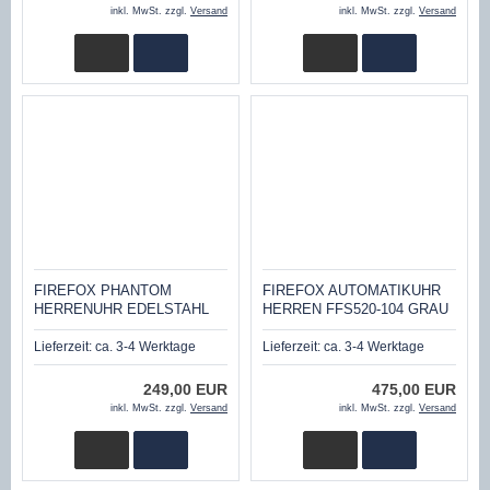
inkl. MwSt. zzgl.
Versand
inkl. MwSt. zzgl.
Versand
FIREFOX PHANTOM
FIREFOX AUTOMATIKUHR
HERRENUHR EDELSTAHL
HERREN FFS520-104 GRAU
CHRONOGRAPH FFS260-
SAPHIRGLAS 20 ATM NH35
102B SCHWARZ
Lieferzeit:
ca. 3-4 Werktage
Lieferzeit:
ca. 3-4 Werktage
249,00 EUR
475,00 EUR
inkl. MwSt. zzgl.
Versand
inkl. MwSt. zzgl.
Versand